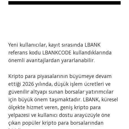
Yeni kullanıcılar, kayıt sırasında LBANK
referans kodu LBANKCODE kullandıklarında
önemli avantajlardan yararlanabilir.
Kripto para piyasalarının büyümeye devam
ettiği 2026 yılında, düşük işlem ücretleri ve
güvenilir altyapı sunan borsalar yatırımcılar
için büyük önem taşımaktadır. LBANK, küresel
ölçekte hizmet veren, geniş kripto para
yelpazesi ve kullanıcı dostu arayüzüyle öne
çıkan popüler kripto para borsalarından