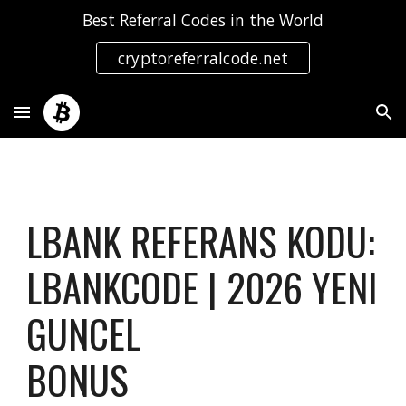
Best Referral Codes in the World
Skip to main content
Skip to navigation
cryptoreferralcode.net
LBANK REFERANS KODU:
LBANKCODE | 2026 YENI
GUNCEL
BONUS