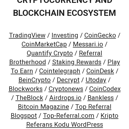
CRYPTOCURRENCY AND
BLOCKCHAIN ECOSYSTEM
TradingView
/
Investing
/
CoinGecko
/
CoinMarketCap
/
Messari.io
/
Quantify Crypto
/
Referral
Brotherhood
/
Staking Rewards
/
Play
To Earn
/
Cointelegraph
/
CoinDesk
/
BeinCrypto
/
Decrypt
/
Utoday
/
Blockworks
/
Cryptonews
/
CoinCodex
/
TheBlock
/
Airdrops.io
/
Bankless
/
Bitcoin Magazine
/
Top Referral
Blogspot
/
Top-Referral.com
/
Kripto
Referans Kodu WordPress