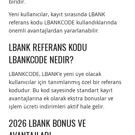
biridir.
Yeni kullanıcılar, kayıt sırasında LBANK
referans kodu LBANKCODE kullandıklarında
önemli avantajlardan yararlanabilir.
LBANK REFERANS KODU
LBANKCODE NEDIR?
LBANKCODE, LBANK’e yeni üye olacak
kullanıcılar için tanımlanmış özel bir referans
kodudur. Bu kod sayesinde standart kayıt
avantajlarına ek olarak ekstra bonuslar ve
işlem ücreti indirimleri aktif hale gelir.
2026 LBANK BONUS VE