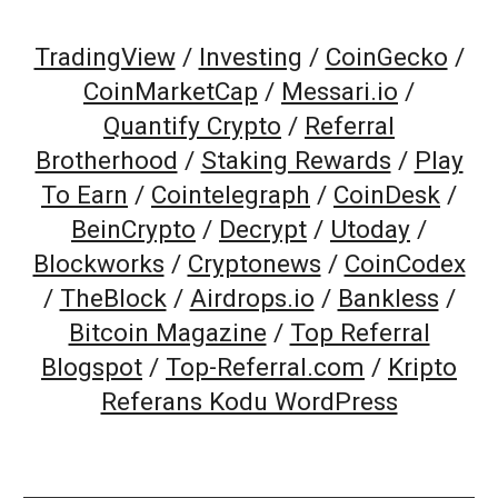
TradingView
/
Investing
/
CoinGecko
/
CoinMarketCap
/
Messari.io
/
Quantify Crypto
/
Referral
Brotherhood
/
Staking Rewards
/
Play
To Earn
/
Cointelegraph
/
CoinDesk
/
BeinCrypto
/
Decrypt
/
Utoday
/
Blockworks
/
Cryptonews
/
CoinCodex
/
TheBlock
/
Airdrops.io
/
Bankless
/
Bitcoin Magazine
/
Top Referral
Blogspot
/
Top-Referral.com
/
Kripto
Referans Kodu WordPress