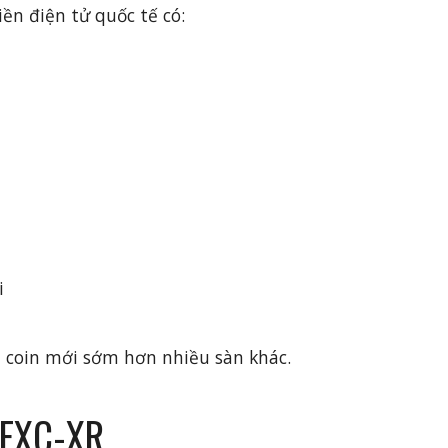
ền điện tử quốc tế có:
i
t coin mới sớm hơn nhiều sàn khác.
MEXC-XR