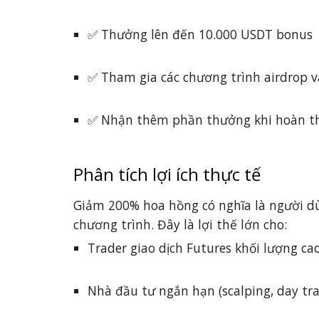
✅ Thưởng lên đến 10.000 USDT bonus
✅ Tham gia các chương trình airdrop v
✅ Nhận thêm phần thưởng khi hoàn th
Phân tích lợi ích thực tế
Giảm 200% hoa hồng có nghĩa là người dù
chương trình. Đây là lợi thế lớn cho:
Trader giao dịch Futures khối lượng ca
Nhà đầu tư ngắn hạn (scalping, day tr