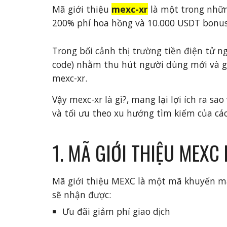
Mã giới thiệu
mexc-xr
là một trong nhữn
200% phí hoa hồng và 10.000 USDT bonus, đâ
Trong bối cảnh thị trường tiền điện tử ng
code) nhằm thu hút người dùng mới và gi
mexc-xr.
Vậy mexc-xr là gì?, mang lại lợi ích ra sa
và tối ưu theo xu hướng tìm kiếm của các
1. MÃ GIỚI THIỆU MEXC 
Mã giới thiệu MEXC là một mã khuyến mã
sẽ nhận được:
Ưu đãi giảm phí giao dịch