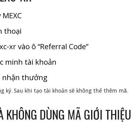
ký MEXC
n thoại
c-xr vào ô “Referral Code”
ác minh tài khoản
ể nhận thưởng
g ký. Sau khi tạo tài khoản sẽ không thể thêm mã.
VÀ KHÔNG DÙNG MÃ GIỚI THIỆU