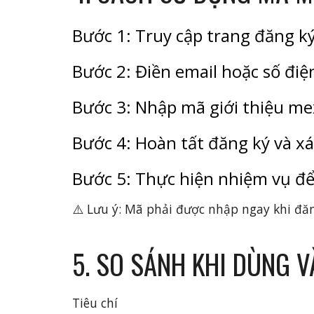
Bước 1: Truy cập trang đăng 
Bước 2: Điền email hoặc số điệ
Bước 3: Nhập mã giới thiệu mex
Bước 4: Hoàn tất đăng ký và x
Bước 5: Thực hiện nhiệm vụ đ
⚠️ Lưu ý: Mã phải được nhập ngay khi đăn
5. SO SÁNH KHI DÙNG 
Tiêu chí