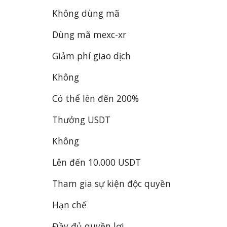
Không dùng mã
Dùng mã mexc-xr
Giảm phí giao dịch
Không
Có thể lên đến 200%
Thưởng USDT
Không
Lên đến 10.000 USDT
Tham gia sự kiện độc quyền
Hạn chế
Đầy đủ quyền lợi