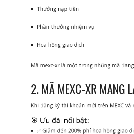
Thưởng nạp tiền
Phần thưởng nhiệm vụ
Hoa hồng giao dịch
Mã mexc-xr là một trong những mã đang 
2. MÃ MEXC-XR MANG LẠ
Khi đăng ký tài khoản mới trên MEXC và
🎯 Ưu đãi nổi bật:
✅ Giảm đến 200% phí hoa hồng giao dị