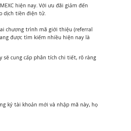
MEXC hiện nay. Với ưu đãi giảm đến
o dịch tiền điện tử.
i chương trình mã giới thiệu (referral
ang được tìm kiếm nhiều hiện nay là
y sẽ cung cấp phân tích chi tiết, rõ ràng
ng ký tài khoản mới và nhập mã này, họ