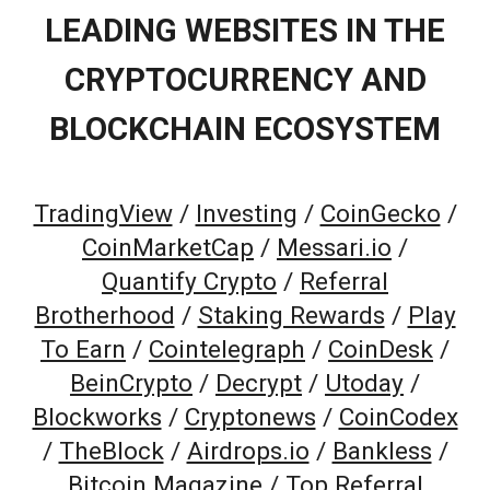
LEADING WEBSITES IN THE
CRYPTOCURRENCY AND
BLOCKCHAIN ECOSYSTEM
TradingView
/
Investing
/
CoinGecko
/
CoinMarketCap
/
Messari.io
/
Quantify Crypto
/
Referral
Brotherhood
/
Staking Rewards
/
Play
To Earn
/
Cointelegraph
/
CoinDesk
/
BeinCrypto
/
Decrypt
/
Utoday
/
Blockworks
/
Cryptonews
/
CoinCodex
/
TheBlock
/
Airdrops.io
/
Bankless
/
Bitcoin Magazine
/
Top Referral