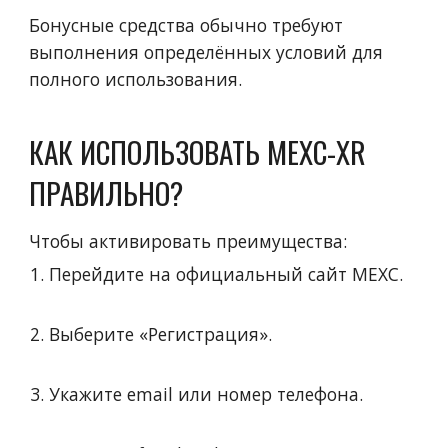
Бонусные средства обычно требуют
выполнения определённых условий для
полного использования.
КАК ИСПОЛЬЗОВАТЬ MEXC-XR
ПРАВИЛЬНО?
Чтобы активировать преимущества:
Перейдите на официальный сайт MEXC.
Выберите «Регистрация».
Укажите email или номер телефона.