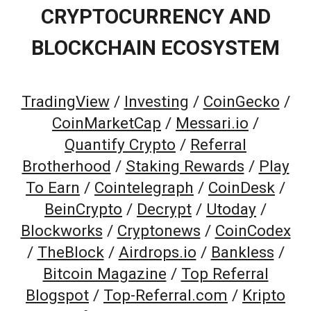
CRYPTOCURRENCY AND
BLOCKCHAIN ECOSYSTEM
TradingView
/
Investing
/
CoinGecko
/
CoinMarketCap
/
Messari.io
/
Quantify Crypto
/
Referral
Brotherhood
/
Staking Rewards
/
Play
To Earn
/
Cointelegraph
/
CoinDesk
/
BeinCrypto
/
Decrypt
/
Utoday
/
Blockworks
/
Cryptonews
/
CoinCodex
/
TheBlock
/
Airdrops.io
/
Bankless
/
Bitcoin Magazine
/
Top Referral
Blogspot
/
Top-Referral.com
/
Kripto