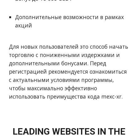
Дополнительные возможности в рамках
акций
Для новых пользователей это способ начать
торговлю с пониженными издержками и
дополнительными бонусами. Перед
регистрацией рекомендуется ознакомиться
с актуальными условиями программы,
чтобы максимально эффективно
использовать преимущества кода mexc-xr.
LEADING WEBSITES IN THE