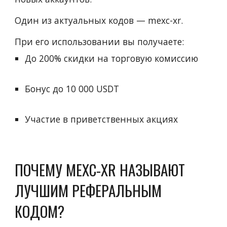
Один из актуальных кодов — mexc-xr.
При его использовании вы получаете:
До 200% скидки на торговую комиссию
Бонус до 10 000 USDT
Участие в приветственных акциях
ПОЧЕМУ MEXC-XR НАЗЫВАЮТ
ЛУЧШИМ РЕФЕРАЛЬНЫМ
КОДОМ?