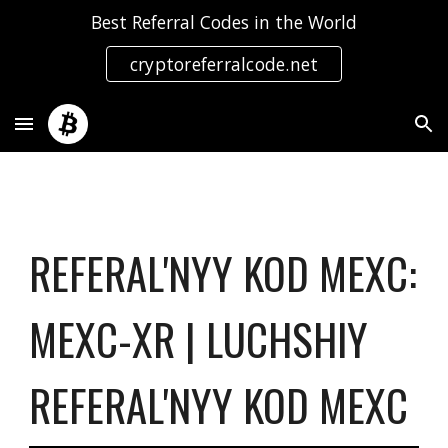
Best Referral Codes in the World
Skip to main content
Skip to navigation
cryptoreferralcode.net
REFERAL'NYY KOD MEXC:
MEXC-XR | LUCHSHIY
REFERAL'NYY KOD MEXC