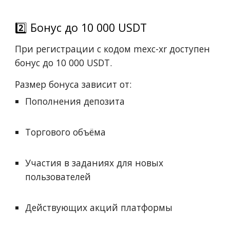
2️⃣ Бонус до 10 000 USDT
При регистрации с кодом mexc-xr доступен
бонус до 10 000 USDT.
Размер бонуса зависит от:
Пополнения депозита
Торгового объёма
Участия в заданиях для новых
пользователей
Действующих акций платформы