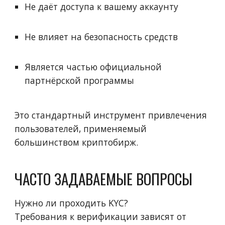
Не даёт доступа к вашему аккаунту
Не влияет на безопасность средств
Является частью официальной
партнёрской программы
Это стандартный инструмент привлечения
пользователей, применяемый
большинством криптобирж.
ЧАСТО ЗАДАВАЕМЫЕ ВОПРОСЫ
Нужно ли проходить KYC?
Требования к верификации зависят от