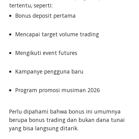
tertentu, seperti:
Bonus deposit pertama
Mencapai target volume trading
Mengikuti event futures
Kampanye pengguna baru
Program promosi musiman 2026
Perlu dipahami bahwa bonus ini umumnya
berupa bonus trading dan bukan dana tunai
yang bisa langsung ditarik.