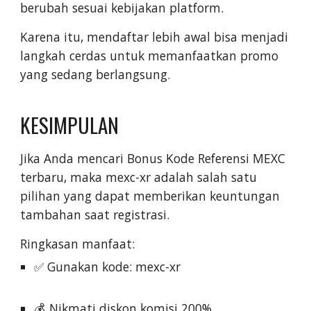
berubah sesuai kebijakan platform.
Karena itu, mendaftar lebih awal bisa menjadi
langkah cerdas untuk memanfaatkan promo
yang sedang berlangsung.
KESIMPULAN
Jika Anda mencari Bonus Kode Referensi MEXC
terbaru, maka mexc-xr adalah salah satu
pilihan yang dapat memberikan keuntungan
tambahan saat registrasi.
Ringkasan manfaat:
✅ Gunakan kode: mexc-xr
💰 Nikmati diskon komisi 200%