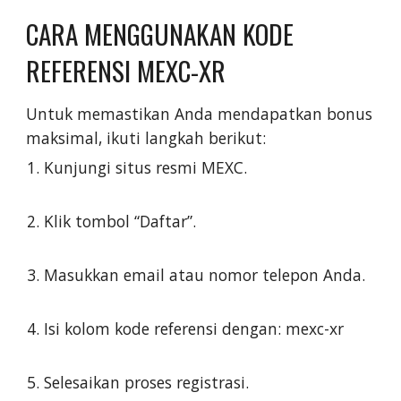
CARA MENGGUNAKAN KODE
REFERENSI MEXC-XR
Untuk memastikan Anda mendapatkan bonus
maksimal, ikuti langkah berikut:
Kunjungi situs resmi MEXC.
Klik tombol “Daftar”.
Masukkan email atau nomor telepon Anda.
Isi kolom kode referensi dengan: mexc-xr
Selesaikan proses registrasi.