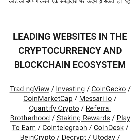
कोड का उपयोग करना एक समझदारी भरा कदम हो सकता है। 🚀
LEADING WEBSITES IN THE
CRYPTOCURRENCY AND
BLOCKCHAIN ECOSYSTEM
TradingView
/
Investing
/
CoinGecko
/
CoinMarketCap
/
Messari.io
/
Quantify Crypto
/
Referral
Brotherhood
/
Staking Rewards
/
Play
To Earn
/
Cointelegraph
/
CoinDesk
/
BeinCrypto
/
Decrypt
/
Utoday
/