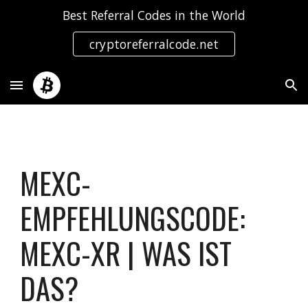
Best Referral Codes in the World
Skip to main content
Skip to navigation
cryptoreferralcode.net
MEXC-
EMPFEHLUNGSCODE:
MEXC-XR | WAS IST
DAS?