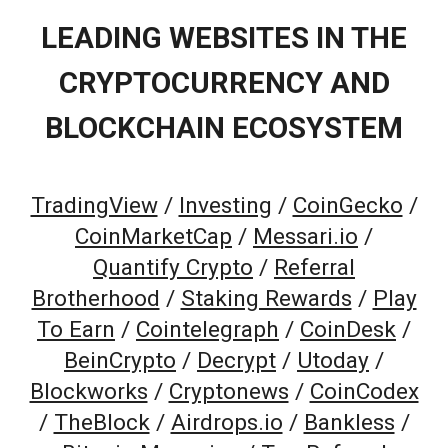
LEADING WEBSITES IN THE
CRYPTOCURRENCY AND
BLOCKCHAIN ECOSYSTEM
TradingView
/
Investing
/
CoinGecko
/
CoinMarketCap
/
Messari.io
/
Quantify Crypto
/
Referral
Brotherhood
/
Staking Rewards
/
Play
To Earn
/
Cointelegraph
/
CoinDesk
/
BeinCrypto
/
Decrypt
/
Utoday
/
Blockworks
/
Cryptonews
/
CoinCodex
/
TheBlock
/
Airdrops.io
/
Bankless
/