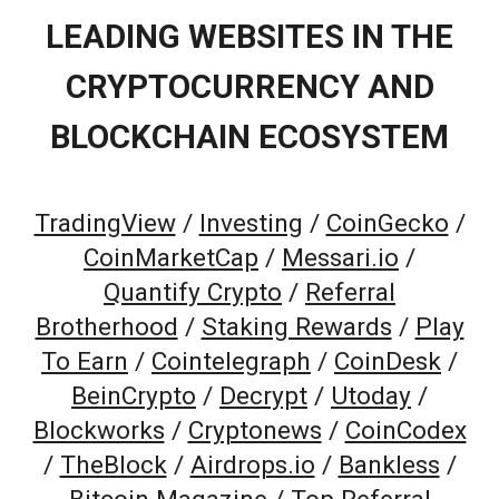
LEADING WEBSITES IN THE
CRYPTOCURRENCY AND
BLOCKCHAIN ECOSYSTEM
TradingView
/
Investing
/
CoinGecko
/
CoinMarketCap
/
Messari.io
/
Quantify Crypto
/
Referral
Brotherhood
/
Staking Rewards
/
Play
To Earn
/
Cointelegraph
/
CoinDesk
/
BeinCrypto
/
Decrypt
/
Utoday
/
Blockworks
/
Cryptonews
/
CoinCodex
/
TheBlock
/
Airdrops.io
/
Bankless
/