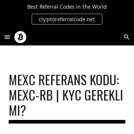
Best Referral Codes in the World
Skip to main content
Skip to navigation
cryptoreferralcode.net
MEXC REFERANS KODU:
MEXC-RB | KYC GEREKLI
MI?