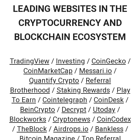
LEADING WEBSITES IN THE
CRYPTOCURRENCY AND
BLOCKCHAIN ECOSYSTEM
TradingView
/
Investing
/
CoinGecko
/
CoinMarketCap
/
Messari.io
/
Quantify Crypto
/
Referral
Brotherhood
/
Staking Rewards
/
Play
To Earn
/
Cointelegraph
/
CoinDesk
/
BeinCrypto
/
Decrypt
/
Utoday
/
Blockworks
/
Cryptonews
/
CoinCodex
/
TheBlock
/
Airdrops.io
/
Bankless
/
Bitcoin Magazine
/
Top Referral