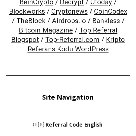
BeinCrypto
/
Decrypt
/
Utoday
/
Blockworks
/
Cryptonews
/
CoinCodex
/
TheBlock
/
Airdrops.io
/
Bankless
/
Bitcoin Magazine
/
Top Referral
Blogspot
/
Top-Referral.com
/
Kripto
Referans Kodu WordPress
Site Navigation
🇺🇸
Referral Code English