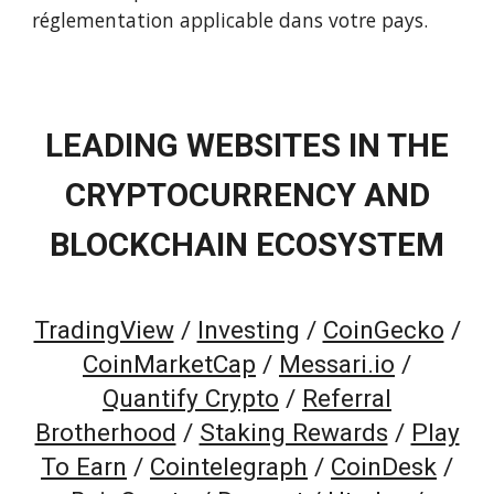
réglementation applicable dans votre pays.
LEADING WEBSITES IN THE
CRYPTOCURRENCY AND
BLOCKCHAIN ECOSYSTEM
TradingView
/
Investing
/
CoinGecko
/
CoinMarketCap
/
Messari.io
/
Quantify Crypto
/
Referral
Brotherhood
/
Staking Rewards
/
Play
To Earn
/
Cointelegraph
/
CoinDesk
/