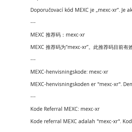
Doporučovací kód MEXC je „mexc-xr“. Je ak
---
MEXC 推荐码：mexc-xr
MEXC 推荐码为“mexc-xr”。此推荐码
---
MEXC-henvisningskode: mexc-xr
MEXC-henvisningskoden er "mexc-xr". Den e
---
Kode Referral MEXC: mexc-xr
Kode referral MEXC adalah "mexc-xr". Ko