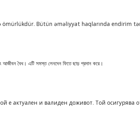
 və ömürlükdür. Bütün əməliyyat haqlarında endirim tə
জীবন বৈধ। এটি সমস্ত লেনদেন ফিতে ছাড় প্রদান করে।
Той е актуален и валиден доживот. Той осигурява о