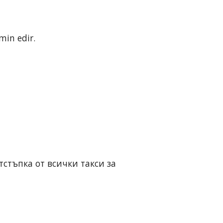
min edir.
тстъпка от всички такси за