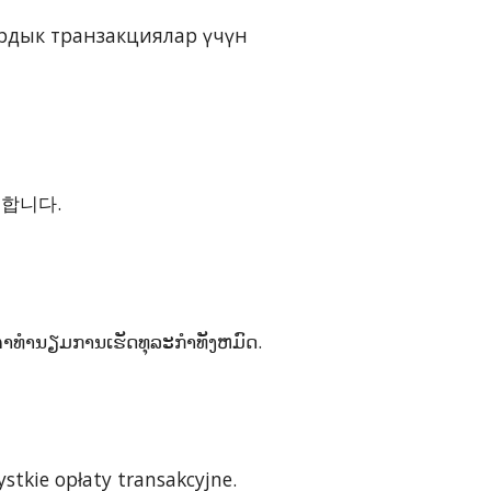
бардык транзакциялар үчүн
공합니다.
ຄ່າທໍານຽມການເຮັດທຸລະກໍາທັງຫມົດ.
stkie opłaty transakcyjne.