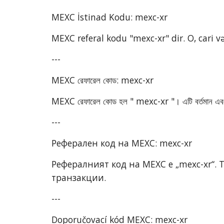
MEXC İstinad Kodu: mexc-xr
MEXC referal kodu "mexc-xr" dir. O, cari
---
MEXC রেফারেল কোড: mexc-xr
MEXC রেফারেল কোড হল " mexc-xr "। এটি বর্তমান এবং আ
---
Реферален код на MEXC: mexc-xr
Рефералният код на MEXC е „mexc-xr“. 
транзакции.
---
Doporučovací kód MEXC: mexc-xr