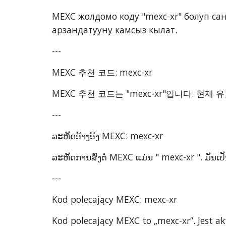
MEXC жолдомо коду "mexc-xr" болуп са
арзандатууну камсыз кылат.
---
MEXC 추천 코드: mexc-xr
MEXC 추천 코드는 "mexc-xr"입니다. 현
---
ລະຫັດອ້າງອີງ MEXC: mexc-xr
ລະຫັດການສົ່ງຕໍ່ MEXC ແມ່ນ " mexc-xr ". ມັນເປ
---
Kod polecający MEXC: mexc-xr
Kod polecający MEXC to „mexc-xr”. Jest a