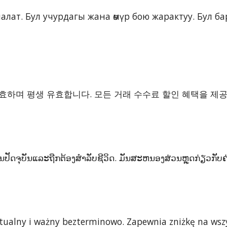
налат. Бул учурдагы жана өмүр бою жарактуу. Бул 
재 유효하며 평생 유효합니다. 모든 거래 수수료 할인 혜택을 제
ັນປັດຈຸບັນແລະຖືກຕ້ອງສໍາລັບຊີວິດ. ມັນສະຫນອງສ່ວນຫຼຸດກ່ຽວກັບ
ktualny i ważny bezterminowo. Zapewnia zniżkę na wszy