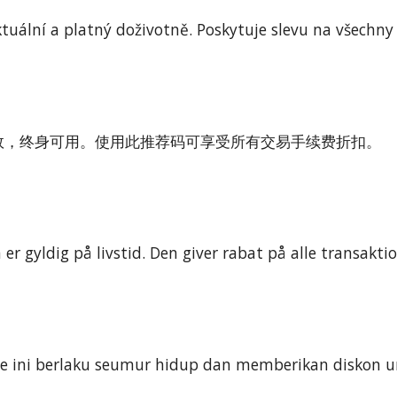
tuální a platný doživotně. Poskytuje slevu na všechny
目前有效，终身可用。使用此推荐码可享受所有交易手续费折扣。
r gyldig på livstid. Den giver rabat på alle transakti
de ini berlaku seumur hidup dan memberikan diskon u