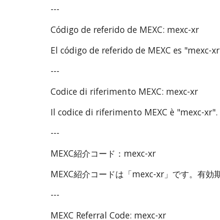
---
Código de referido de MEXC: mexc-xr
El código de referido de MEXC es "mexc-xr
---
Codice di riferimento MEXC: mexc-xr
Il codice di riferimento MEXC è "mexc-xr".
---
MEXC紹介コード：mexc-xr
MEXC紹介コードは「mexc-xr」です。
---
MEXC Referral Code: mexc-xr