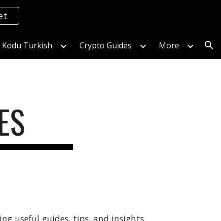
et
ion
s Kodu Turkish
Crypto Guides
More
ES
ing useful guides, tips, and insights