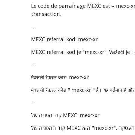
Le code de parrainage MEXC est « mexc-xr »
transaction.
---
MEXC referral kod: mexc-xr
MEXC referral kod je "mexc-xr". Važeći je
---
मेक्ससी रेफ़रल कोड: mexc-xr
मेक्ससी रेफ़रल कोड " mexc-xr " है। यह वर्तमान है और 
---
קוד הפניה של MEXC: mexc-xr