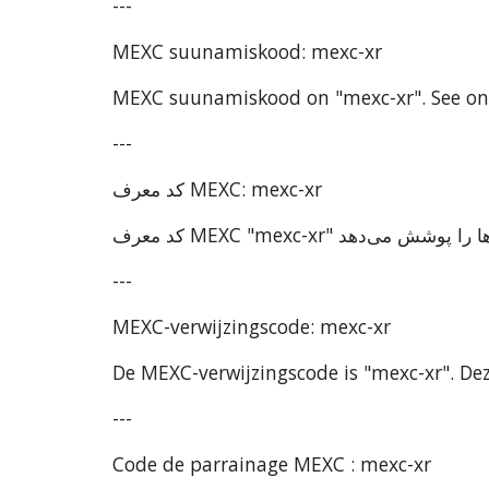
---
MEXC suunamiskood: mexc-xr
MEXC suunamiskood on "mexc-xr". See on k
---
کد معرف MEXC: mexc-xr
---
MEXC-verwijzingscode: mexc-xr
De MEXC-verwijzingscode is "mexc-xr". Deze
---
Code de parrainage MEXC : mexc-xr