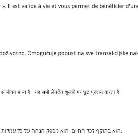
. Il est valide à vie et vous permet de bénéficier d'une
 i doživotno. Omogućuje popust na sve transakcijske na
आजीवन मान्य है। यह सभी लेनदेन शुल्कों पर छूट प्रदान करता है।
קוד ההפניה של MEXC הוא "mexc-xr". הוא בתוקף לכל החיים. הוא מספק הנחה על כל עמלות העסקה.