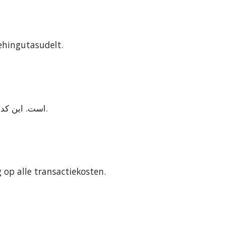
ehingutasudelt.
کد معرف MEXC "mexc-xr" است. این کد به روز و مادام العمر است. این کد تخفیف، تمام کارمزد تراکنش‌ها را پوشش می‌دهد.
 op alle transactiekosten.