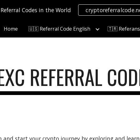
 Referral Codes in the World
cryptoreferralcode.n
ip to main content
Skip to navigat
Home
🇺🇸 Referral Code English
🇹🇷 Referan
EXC
REFERRAL COD
on and start your crypto journey by exploring and learn