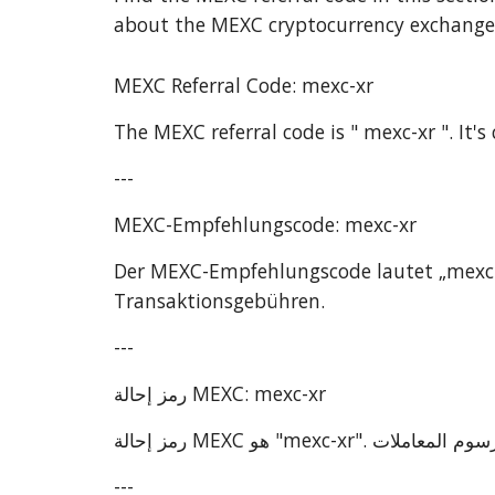
about the
MEXC
cryptocurrency exchange
MEXC Referral Code: mexc-xr
The MEXC referral code is " mexc-xr ". It's 
---
MEXC-Empfehlungscode: mexc-xr
Der MEXC-Empfehlungscode lautet „mexc-xr“
Transaktionsgebühren.
---
رمز إحالة MEXC: mexc-xr
---