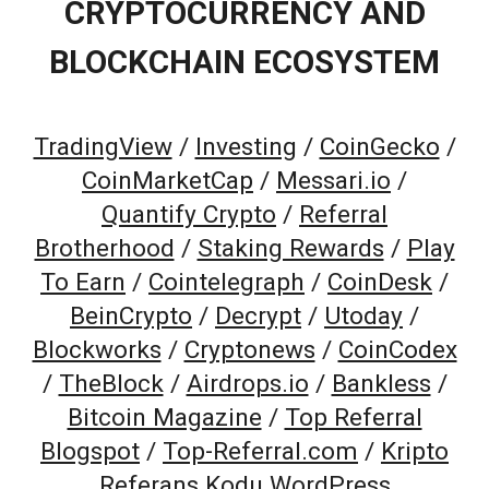
CRYPTOCURRENCY AND
BLOCKCHAIN ECOSYSTEM
TradingView
/
Investing
/
CoinGecko
/
CoinMarketCap
/
Messari.io
/
Quantify Crypto
/
Referral
Brotherhood
/
Staking Rewards
/
Play
To Earn
/
Cointelegraph
/
CoinDesk
/
BeinCrypto
/
Decrypt
/
Utoday
/
Blockworks
/
Cryptonews
/
CoinCodex
/
TheBlock
/
Airdrops.io
/
Bankless
/
Bitcoin Magazine
/
Top Referral
Blogspot
/
Top-Referral.com
/
Kripto
Referans Kodu WordPress