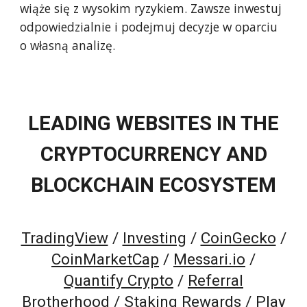
wiąże się z wysokim ryzykiem. Zawsze inwestuj
odpowiedzialnie i podejmuj decyzje w oparciu
o własną analizę.
LEADING WEBSITES IN THE
CRYPTOCURRENCY AND
BLOCKCHAIN ECOSYSTEM
TradingView
/
Investing
/
CoinGecko
/
CoinMarketCap
/
Messari.io
/
Quantify Crypto
/
Referral
Brotherhood
/
Staking Rewards
/
Play