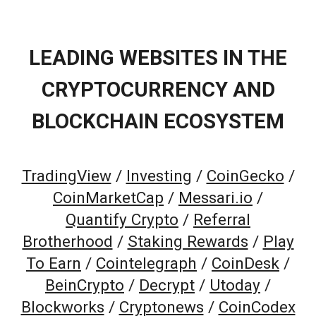
LEADING WEBSITES IN THE
CRYPTOCURRENCY AND
BLOCKCHAIN ECOSYSTEM
TradingView
/
Investing
/
CoinGecko
/
CoinMarketCap
/
Messari.io
/
Quantify Crypto
/
Referral
Brotherhood
/
Staking Rewards
/
Play
To Earn
/
Cointelegraph
/
CoinDesk
/
BeinCrypto
/
Decrypt
/
Utoday
/
Blockworks
/
Cryptonews
/
CoinCodex