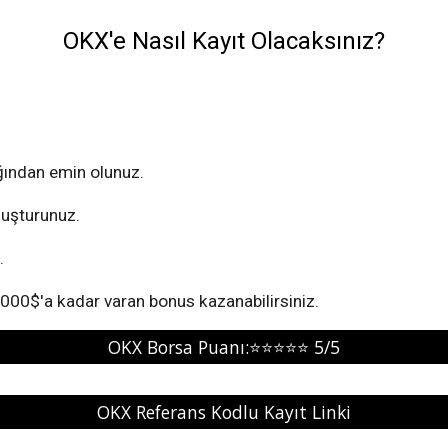
OKX'e Nasıl Kayıt Olacaksınız?
ından emin olunuz.
oluşturunuz.
.
.000
$'a kadar varan bonus
kazan
abilirsiniz.
OKX Borsa Puanı:⭐⭐⭐⭐⭐ 5/5
OKX Referans Kodlu Kayıt Linki