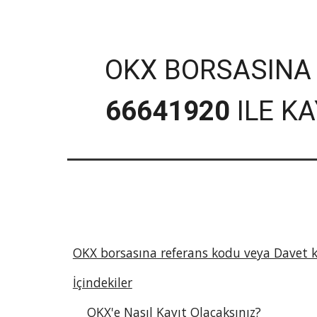
OKX
BORSASINA
66641920
ILE K
OKX borsasına referans kodu veya Davet ko
İçindekiler
OKX'e Nasıl Kayıt Olacaksınız?