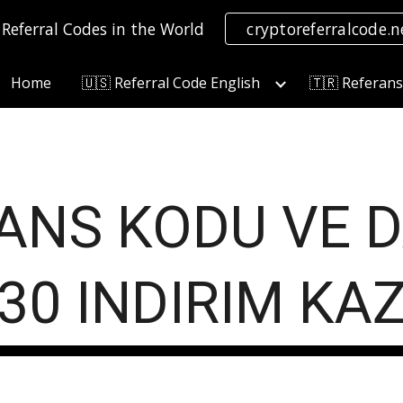
 Referral Codes in the World
cryptoreferralcode.n
ip to main content
Skip to navigat
Home
🇺🇸 Referral Code English
🇹🇷 Referan
ANS KODU VE
D
30
INDIRIM KA