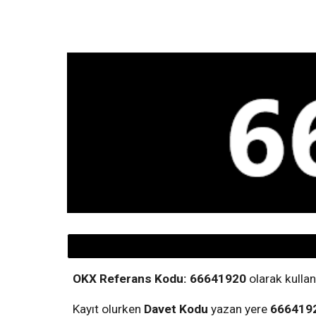
OKX Referans Kodu:
66641920
o
larak
k
ullani
Kayıt olurken
Davet Kodu
yazan yere
666419