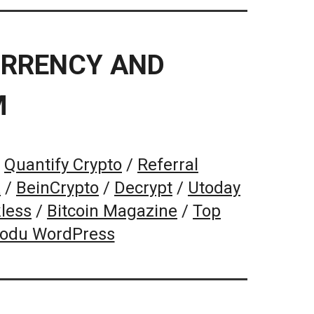
URRENCY AND
M
/
Quantify Crypto
/
Referral
k
/
BeinCrypto
/
Decrypt
/
Utoday
less
/
Bitcoin Magazine
/
Top
Kodu WordPress