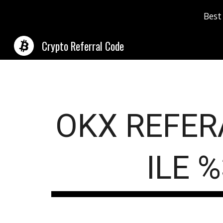
Best
Sk
Crypto Referral Code
OKX
REFER
ILE %