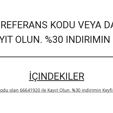
 REFERANS KODU VEYA
D
AYIT OLUN.
%
30
INDIRIM
IN
İÇINDEKILER
du olan 66641920 ile Kayıt Olun. %30 indirimin Keyfin