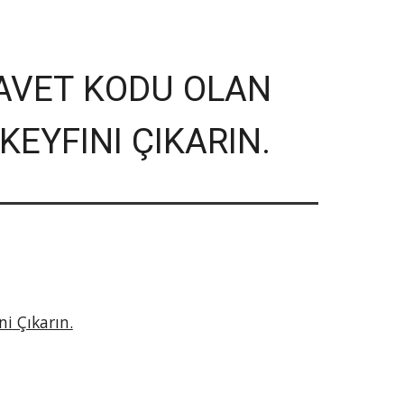
AVET
K
ODU
OLAN
 KEYFINI ÇIKARIN.
i Çıkarın.