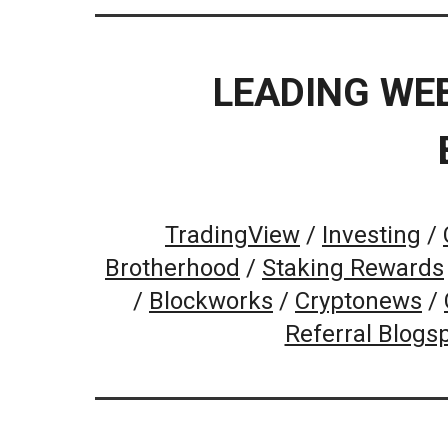
LEADING WE
TradingView
/
Investing
/
Brotherhood
/
Staking Rewards
/
Blockworks
/
Cryptonews
/
Referral Blogs