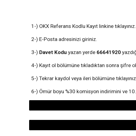
1-)
OKX
Referans Kodlu Kayıt linkine tıklayınız.
2-) E-Posta adresinizi giriniz.
3-)
Davet Kodu
yazan yerde
66641920
yazdığ
4
-) Kayıt ol b
ölümüne tıkladıktan sonra ş
ifre 
5
-) Tekrar
k
aydol
veya ileri
b
ölümüne
tıklayınız
6
-) Ömür boyu %
3
0 komisyon indirimini ve 10