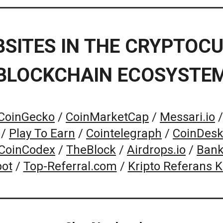
BSITES IN THE CRYPTOC
BLOCKCHAIN ECOSYSTE
CoinGecko
/
CoinMarketCap
/
Messari.io
/
Play To Earn
/
Cointelegraph
/
CoinDes
CoinCodex
/
TheBlock
/
Airdrops.io
/
Bank
pot
/
Top-Referral.com
/
Kripto Referans 