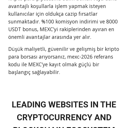
avantajlı koşullarla işlem yapmak isteyen
kullanıcılar için oldukça cazip fırsatlar
sunmaktadır. %100 komisyon indirimi ve 8000
USDT bonus, MEXC’yi rakiplerinden ayıran en
önemli avantajlar arasında yer alır.
Düşük maliyetli, güvenilir ve gelişmiş bir kripto
para borsası arıyorsanız, mexc-2026 referans
kodu ile MEXC’ye kayıt olmak güçlü bir
başlangıç sağlayabilir.
LEADING WEBSITES IN THE
CRYPTOCURRENCY AND