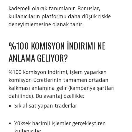
kademeli olarak tanımlanır. Bonuslar,
kullanıcıların platformu daha düşük riskle
deneyimlemesine olanak tanır.
%100 KOMISYON İNDIRIMI NE
ANLAMA GELIYOR?
%100 komisyon indirimi, işlem yaparken
komisyon ücretlerinin tamamen ortadan
kalkması anlamına gelir (kampanya şartları
dahilinde). Bu avantaj özellikle:
Sık al-sat yapan trader’lar
Yüksek hacimli işlemler gerçekleştiren
kullanıcılar