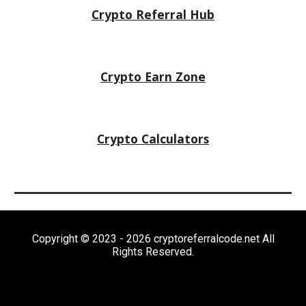
Crypto Referral Hub
Crypto
Earn Zone
Crypto Calculators
Copyright © 2023 - 2026 cryptoreferralcode.net All
Rights Reserved.