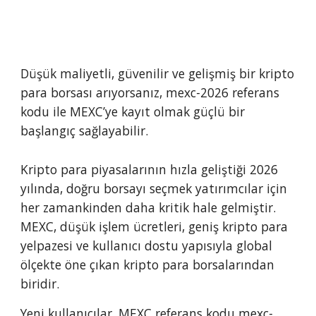
Düşük maliyetli, güvenilir ve gelişmiş bir kripto
para borsası arıyorsanız, mexc-2026 referans
kodu ile MEXC’ye kayıt olmak güçlü bir
başlangıç sağlayabilir.
Kripto para piyasalarının hızla geliştiği 2026
yılında, doğru borsayı seçmek yatırımcılar için
her zamankinden daha kritik hale gelmiştir.
MEXC, düşük işlem ücretleri, geniş kripto para
yelpazesi ve kullanıcı dostu yapısıyla global
ölçekte öne çıkan kripto para borsalarından
biridir.
Yeni kullanıcılar, MEXC referans kodu mexc-