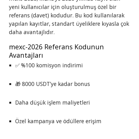
yeni kullanıcılar için oluşturulmuş özel bir
referans (davet) kodudur. Bu kod kullanılarak
yapılan kayıtlar, standart üyeliklere kıyasla çok
daha avantajlıdır.
mexc-2026 Referans Kodunun
Avantajları
✅ %100 komisyon indirimi
🎁 8000 USDT’ye kadar bonus
Daha düşük işlem maliyetleri
Özel kampanya ve ödüllere erişim