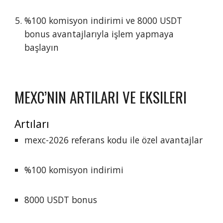
%100 komisyon indirimi ve 8000 USDT
bonus avantajlarıyla işlem yapmaya
başlayın
MEXC’NIN ARTILARI VE EKSILERI
Artıları
mexc-2026 referans kodu ile özel avantajlar
%100 komisyon indirimi
8000 USDT bonus