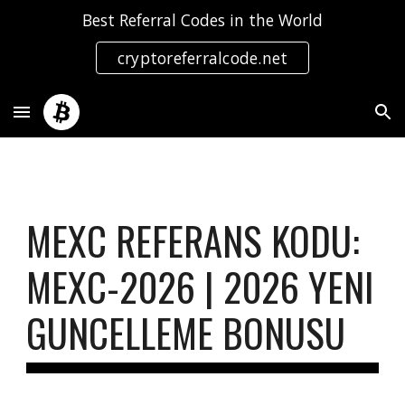
Best Referral Codes in the World
Skip to main content
Skip to navigation
cryptoreferralcode.net
MEXC REFERANS KODU:
MEXC-2026 | 2026 YENI
GUNCELLEME BONUSU