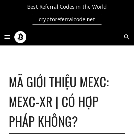
Best Referral Codes in the World
Skip to main content
Skip to navigation
cryptoreferralcode.net
MÃ GIỚI THIỆU MEXC:
MEXC-XR | CÓ HỢP
PHÁP KHÔNG?