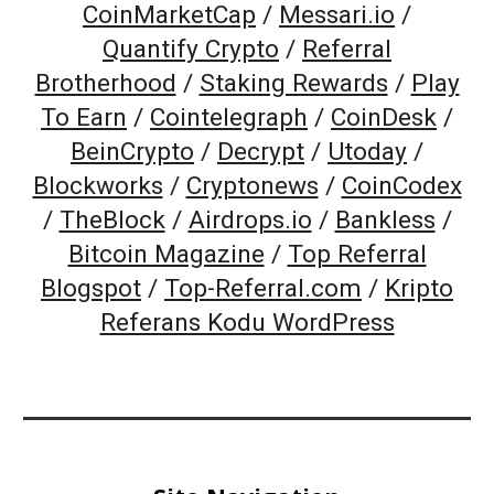
CoinMarketCap
/
Messari.io
/
Quantify Crypto
/
Referral
Brotherhood
/
Staking Rewards
/
Play
To Earn
/
Cointelegraph
/
CoinDesk
/
BeinCrypto
/
Decrypt
/
Utoday
/
Blockworks
/
Cryptonews
/
CoinCodex
/
TheBlock
/
Airdrops.io
/
Bankless
/
Bitcoin Magazine
/
Top Referral
Blogspot
/
Top-Referral.com
/
Kripto
Referans Kodu WordPress